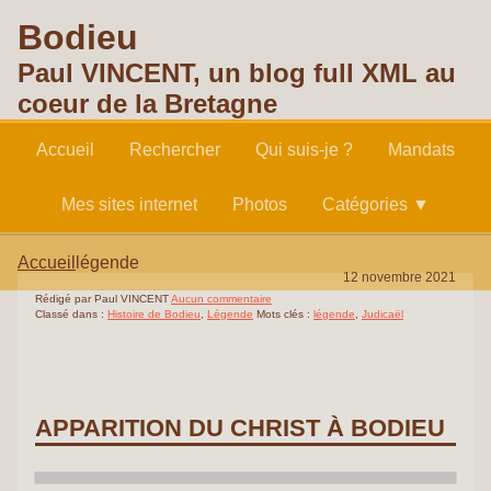
Bodieu
Paul VINCENT, un blog full XML au
coeur de la Bretagne
Accueil
Rechercher
Qui suis-je ?
Mandats
Mes sites internet
Photos
Catégories ▼
Accueil
légende
12 novembre 2021
Rédigé par Paul VINCENT
Aucun commentaire
Classé dans :
Histoire de Bodieu
,
Légende
Mots clés :
légende
,
Judicaël
APPARITION DU CHRIST À BODIEU