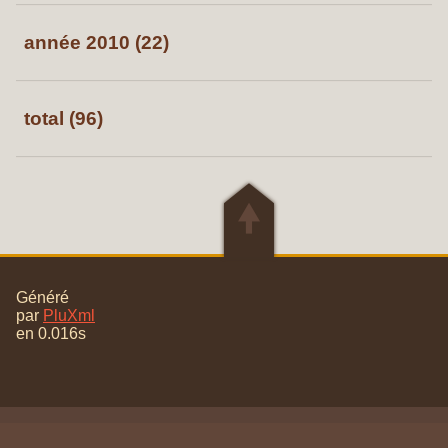
année 2010 (22)
total (96)
🠝
Généré
par
PluXml
en 0.016s