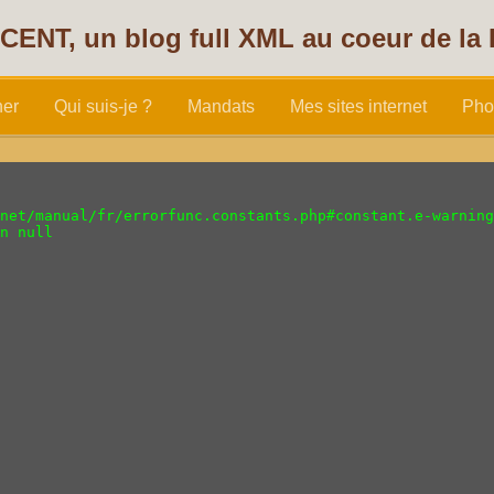
CENT, un blog full XML au coeur de la
her
Qui suis-je ?
Mandats
Mes sites internet
Pho
net/manual/fr/errorfunc.constants.php#constant.e-warning

ment
n null 

NT
érieurs, mon jardin d'assainissement a été validé par le SPA