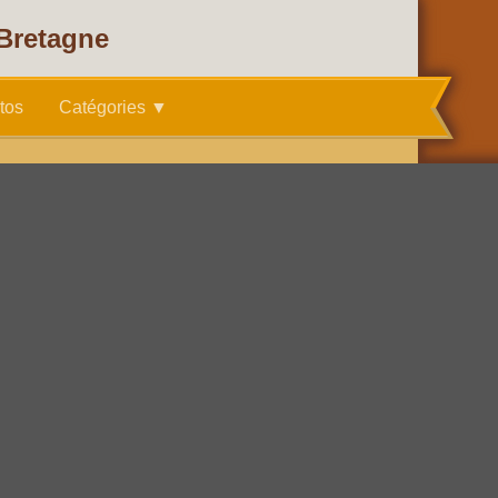
 Bretagne
tos
Catégories ▼
14 juin 2018
NC